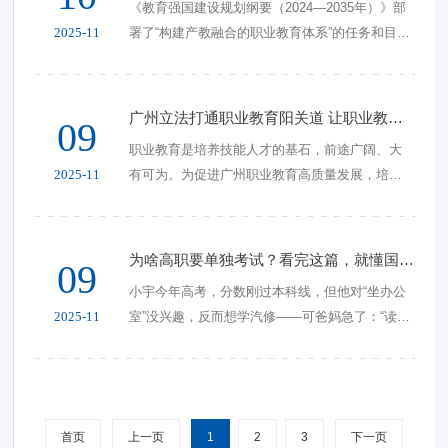
《教育强国建设规划纲要（2024—2035年）》部
2025-11
署了“构建产教融合的职业教育体系”的任务和目
标，勾勒出未来十年职业教育的蓝图和愿景。面
向教育强国建设这一宏大命
广州立法打通职业教育阳关道 让职业教育成就更多精彩人生
09
职业教育是培养技能人才的基石，前途广阔、大
2025-11
有可为。为促进广州职业教育高质量发展，培养
创新型、技能型人才，服务现代化产业体系建
设，《广州市职业教育促进条例》（以下
为啥高职要单独考试？看完这篇，就懂国家为啥‘力挺’职业教育！
09
小宇今年高考，分数刚过本科线，但他对“坐办公
2025-11
室”没兴趣，反而想学汽修——可爸妈急了：“读高
职？丢面子！不如复读冲本科！” 直到班主任掏出
一组数据：“全省技术工人
首页
上一页
1
2
3
下一页