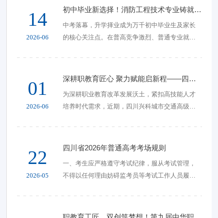
初中毕业新选择！消防工程技术专业铸就安稳光明未来
14
中考落幕，升学择业成为万千初中毕业生及家长
2026-06
的核心关注点。在普高竞争激烈、普通专业就业
同质化严重的当下，选择一门刚需性强、就业稳
定、发展广阔的优质专业，远比盲目择
深耕职教育匠心 聚力赋能启新程——四川兴科城市交通高级技工学校高质量发展纪实
01
为深耕职业教育改革发展沃土，紧扣高技能人才
2026-06
培养时代需求，近期，四川兴科城市交通高级技
工学校在技能竞赛、教学教研、校园建设、校企
合作等多领域硕果累累、亮点纷呈。学
四川省2026年普通高考考场规则
22
一、考生应严格遵守考试纪律，服从考试管理，
2026-05
不得以任何理由妨碍监考员等考试工作人员履行
职责，不得扰乱考点、考场工作秩序，不得干
扰、影响其他考生考试，不得做出危害、
职教育工匠，双创筑梦想！第九届中华职业教育创新创业大赛贵州省赛圆满收官