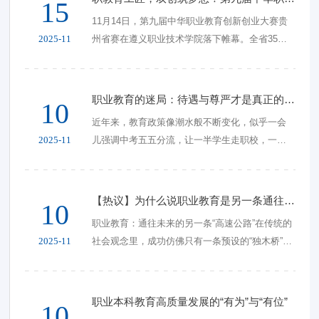
15
11月14日，第九届中华职业教育创新创业大赛贵
2025-11
州省赛在遵义职业技术学院落下帷幕。全省35所
院校的48支精英团队，在应用型本科、高职、中
职三个赛道上经过激烈角逐，
职业教育的迷局：待遇与尊严才是真正的出路
10
近年来，教育政策像潮水般不断变化，似乎一会
2025-11
儿强调中考五五分流，让一半学生走职校，一会
儿又大规模扩招普通高中，仿佛在试图用“多一条
路”来缓解就业压力。可是，真相却
【热议】为什么说职业教育是另一条通往成功的“高速公路”？
10
职业教育：通往未来的另一条“高速公路”在传统的
2025-11
社会观念里，成功仿佛只有一条预设的“独木桥”：
读重点高中、考名牌大学、找体面工作。这条路
径被无数家庭奉为圭臬，却也
职业本科教育高质量发展的“有为”与“有位”
10