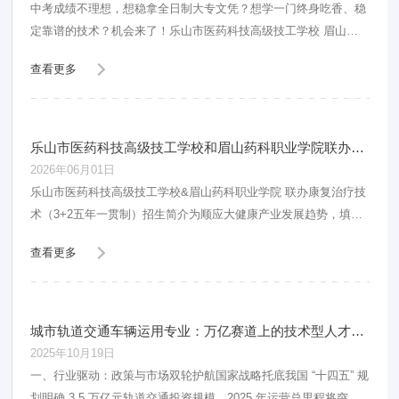
中考成绩不理想，想稳拿全日制大专文凭？想学一门终身吃香、稳
定靠谱的技术？机会来了！乐山市医药科技高级技工学校 眉山药
科职业学院官方联合办学3+2护理中高职贯通
查看更多
乐山市医药科技高级技工学校和眉山药科职业学院联办康复治疗技术（3+2）招生简介
2026年06月01日
乐山市医药科技高级技工学校&眉山药科职业学院 联办康复治疗技
术（3+2五年一贯制）招生简介为顺应大健康产业发展趋势，填补
医疗康复行业高素质技能人才缺口，乐山市医
查看更多
城市轨道交通车辆运用专业：万亿赛道上的技术型人才前景
2025年10月19日
一、行业驱动：政策与市场双轮护航国家战略托底我国 “十四五” 规
划明确 3.5 万亿元轨道交通投资规模，2025 年运营总里程将突破