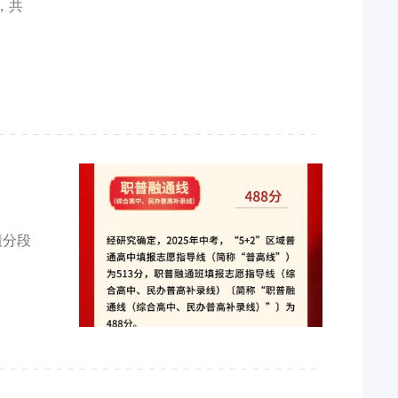
，共
绩分段