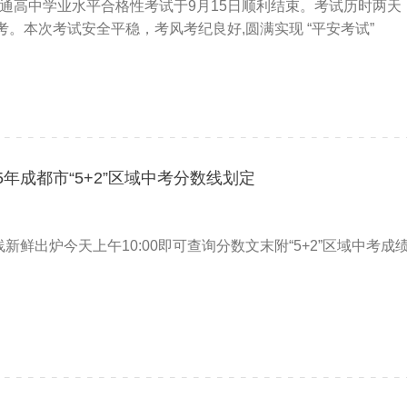
月普通高中学业水平合格性考试于9月15日顺利结束。考试历时两天
报考。本次考试安全平稳，考风考纪良好,圆满实现 “平安考试”
5年成都市“5+2”区域中考分数线划定
线新鲜出炉今天上午10:00即可查询分数文末附“5+2”区域中考成