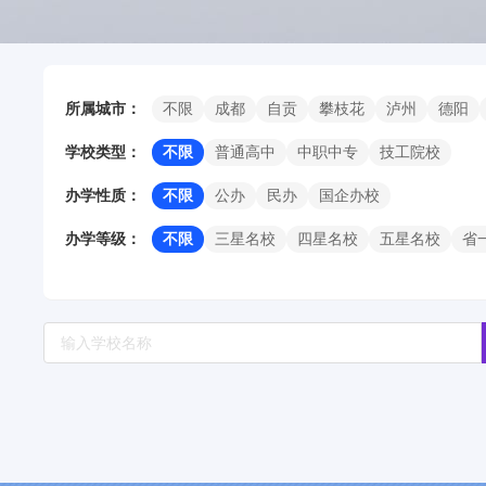
所属城市：
不限
成都
自贡
攀枝花
泸州
德阳
学校类型：
不限
普通高中
中职中专
技工院校
办学性质：
不限
公办
民办
国企办校
办学等级：
不限
三星名校
四星名校
五星名校
省