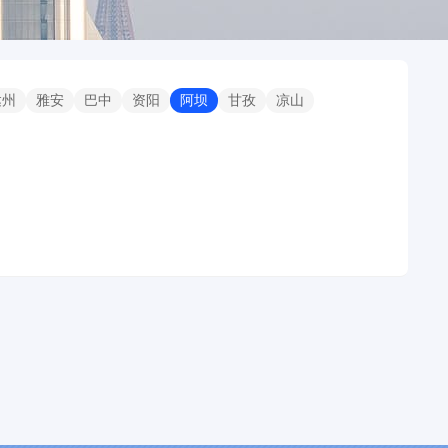
达州
雅安
巴中
资阳
阿坝
甘孜
凉山