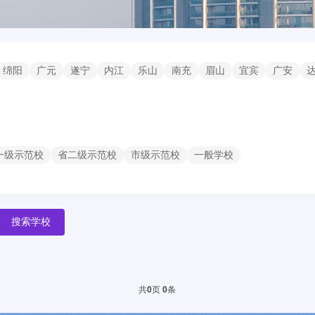
绵阳
广元
遂宁
内江
乐山
南充
眉山
宜宾
广安
一级示范校
省二级示范校
市级示范校
一般学校
搜索学校
共
页
条
0
0